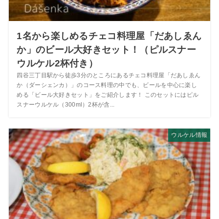
1名から楽しめるチェコ料理屋「だあしゑん
か」のビール大好きセット！（ピルスナー
ウルケル2杯付き）
四谷三丁目駅から徒歩3分のところにあるチェコ料理屋「だあしゑん
か（ダーシェンカ）」のコース料理の中でも、ビールを中心に楽し
める「ビール大好きセット」をご紹介します！ このセットにはピル
スナーウルケル（300ml）2杯が含...
ウルケル情報