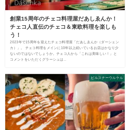
創業15周年のチェコ料理屋だあしゑんか！
チェコ人直伝のチェコ＆東欧料理を楽しも
う！
2023年で15周年を迎えたチェコ料理屋「だあしゑんか（ダーシェン
カ）」。 チェコ料理をメインに10年以上続いているお店はかなり少
ないのではないでしょうか。チェコ人から「これは美味しい！」と
コメントをいただくグラーシュは...
ピルスナーウルケル