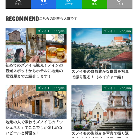
ポスト
シェア
はてブ
送る
リンク
RECOMMEND
ズノイモ｜Znojmo
ズノイモ｜Znojmo
初めてのズノイモ観光！メインの
観光スポットからホテルに地元の
ズノイモの自然豊かな風景を写真
居酒屋までご紹介します！
で振り返る！（ネイチャー編）
ズノイモ｜Znojmo
ズノイモ｜Znojmo
地元の人で賑わうズノイモの「ウ
シュネカ」でここでしか楽しめな
いビールと料理を！
ズノイモの街並みを写真で振り返