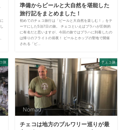
誕
準備からビールと大自然を堪能した
旅行記をまとめました！
に
初めてのチェコ旅行は「ビールと大自然を楽しむ！」をテ
し
ーマにした5泊7日の旅。 チェコといえばプラハが圧倒的
、
に有名だと思いますが、今回の旅ではプラハに到着したの
、
は帰りのフライトの前夜！ ビールとホップの聖地で開催
される「ビ...
コ旅
チェコ旅
に
チェコは地方のブルワリー巡りが最