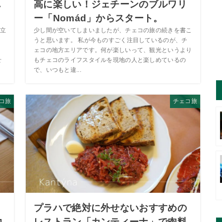
れ
高に楽しい！ジェチーンのブルワリ
ー「Nomád」からスタート。
立
少し間が空いてしまいましたが、チェコの旅の続きを書こ
うと思います。 私が今ものすごく注目しているのが、チ
ェコの地方エリアです。何が楽しいって、観光というより
せ
もチェコのライフスタイルを現地の人と楽しめているの
で、いつもと違...
コ旅
チェコ旅
ト
プラハで絶対に外せないおすすめの
コ
レストラン「カンティーナ」で肉料