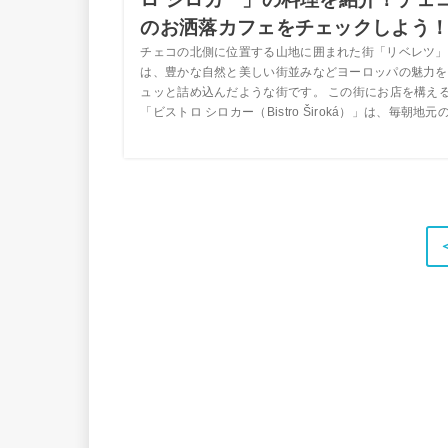
のお洒落カフェをチェックしよう
チェコの北側に位置する山地に囲まれた街「リベレツ」
は、豊かな自然と美しい街並みなどヨーロッパの魅力を
ュッと詰め込んだような街です。 この街にお店を構え
「ビストロ シロカー（Bistro Široká）」は、毎朝地元の.