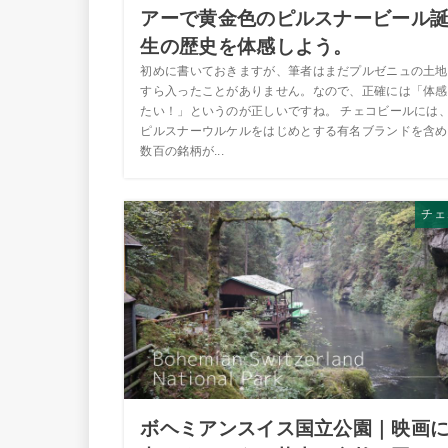
アーで黄金色のピルスナービール
生の歴史を体感しよう。
初めに書いておきますが、筆者はまだプルゼニュの土地
すら入ったことがありません。なので、正確には「体感
たい！」というのが正しいですね。 チェコビールには
ピルスナーウルケルをはじめとする有名ブランドを含め
数百の銘柄が...
チェ
ボヘミアンスイス国立公園｜映画