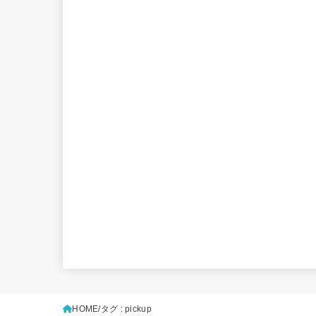
HOME
タグ : pickup