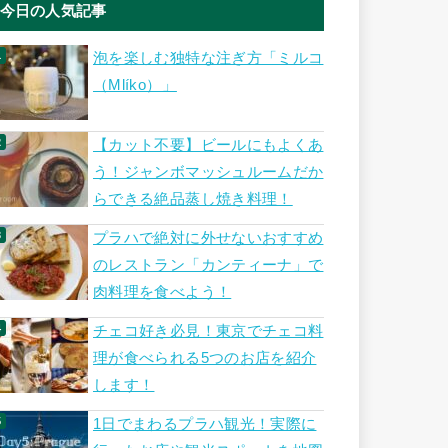
今日の人気記事
泡を楽しむ独特な注ぎ方「ミルコ
（Mlíko）」
【カット不要】ビールにもよくあ
う！ジャンボマッシュルームだか
らできる絶品蒸し焼き料理！
プラハで絶対に外せないおすすめ
のレストラン「カンティーナ」で
肉料理を食べよう！
チェコ好き必見！東京でチェコ料
理が食べられる5つのお店を紹介
します！
1日でまわるプラハ観光！実際に