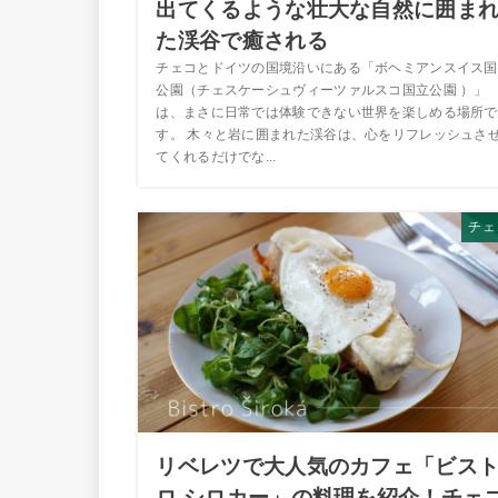
出てくるような壮大な自然に囲ま
た渓谷で癒される
チェコとドイツの国境沿いにある「ボヘミアンスイス国
公園（チェスケーシュヴィーツァルスコ国立公園 ）」
は、まさに日常では体験できない世界を楽しめる場所で
す。 木々と岩に囲まれた渓谷は、心をリフレッシュさ
てくれるだけでな...
チェ
リベレツで大人気のカフェ「ビス
ロ シロカー」の料理を紹介！チェ