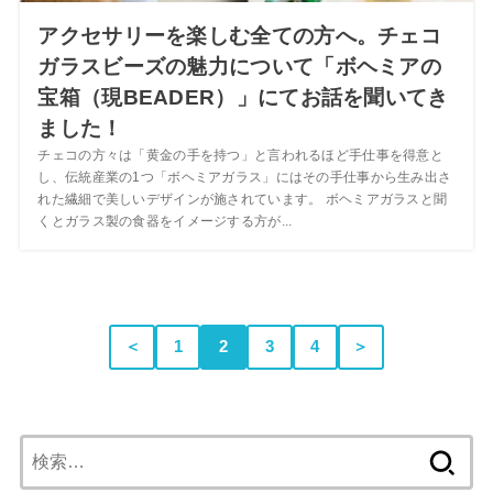
アクセサリーを楽しむ全ての方へ。チェコ
ガラスビーズの魅力について「ボヘミアの
宝箱（現BEADER）」にてお話を聞いてき
ました！
チェコの方々は「黄金の手を持つ」と言われるほど手仕事を得意と
し、伝統産業の1つ「ボヘミアガラス」にはその手仕事から生み出さ
れた繊細で美しいデザインが施されています。 ボヘミアガラスと聞
くとガラス製の食器をイメージする方が...
＜
1
2
3
4
＞
検
索: