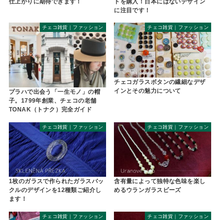
仕上がりに期待できます！
トを購入！日本にはないデザイン
に注目です！
チェコ雑貨｜ファッション
チェコ雑貨｜ファッション
チェコガラスボタンの繊細なデザ
インとその魅力について
プラハで出会う「一生モノ」の帽
子。1799年創業、チェコの老舗
TONAK（トナク）完全ガイド
チェコ雑貨｜ファッション
チェコ雑貨｜ファッション
1枚のガラスで作られたガラスバッ
含有量によって独特な色味を楽し
クルのデザインを12種類ご紹介し
めるウランガラスビーズ
ます！
チェコ雑貨｜ファッション
チェコ雑貨｜ファッション