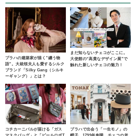
まだ知らないチェコがここに。
プラハの建築家が描く”纏う物
大使館の“高貴なデザイン展”で
語”。大統領夫人も愛するシルク
触れた新しいチェコの魅力！
ブランド「Silky Gang（シルキ
ーギャング）」とは？
コチカーニバルが届ける「ガス
プラハで出会う「一生モノ」の
マスクバッグ」と「ビールロボT
帽子。1799年創業、チェコの老