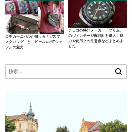
チェコの時計メーカー「プリム」
のヴィンテージ腕時計を購入！魅
コチカーニバルが届ける「ガスマ
力や使用上の注意点などまとめま
スクバッグ」と「ビールロボTシャ
した
ツ」の魅力
検
索: