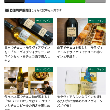
RECOMMEND
チェコワイン
チェコワイン
日本でチェコ・モラヴィアワイン
自宅でチェコを楽しむ！モラヴィ
を！「ルドヴィグワイナリー」の
ア・ルドヴィグワイナリーの赤ワ
ワインセットをチェコ酒で購入し
インと串焼き。
たよ！
チェコワイン
チェコワイン
代々木上原でチェコ熱が高まる！
モラヴィアらしい白ワインを楽し
「WHY BEER?」ではチェコワイ
みたい方にお勧めのズノヴィーン
ンとチェコビールの両方を楽しめ
ズノイモ！