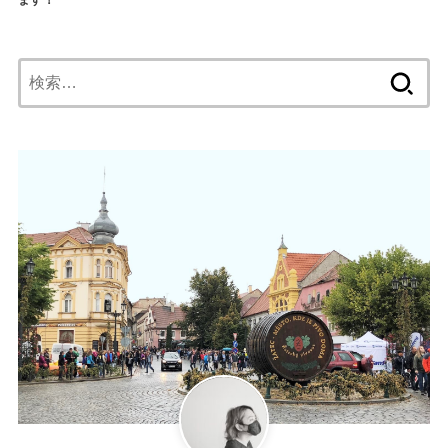
ます！
検
索: