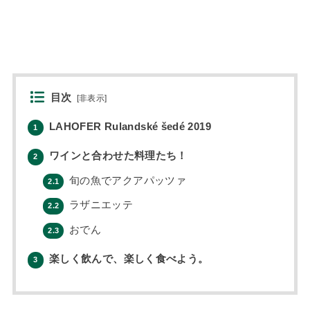
目次
[
非表示
]
LAHOFER Rulandské šedé 2019
1
ワインと合わせた料理たち！
2
旬の魚でアクアパッツァ
2.1
ラザニエッテ
2.2
おでん
2.3
楽しく飲んで、楽しく食べよう。
3