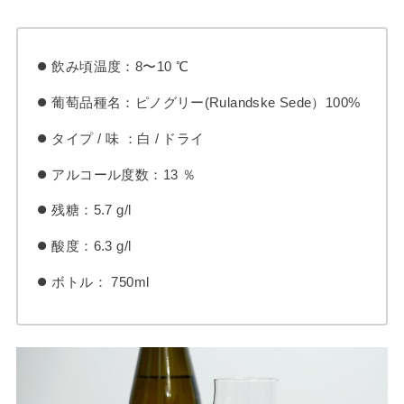
飲み頃温度：8〜10 ℃
葡萄品種名：ピノグリー(Rulandske Sede）100%
タイプ / 味 ：白 / ドライ
アルコール度数：13 ％
残糖：5.7 g/l
酸度：6.3 g/l
ボトル： 750ml