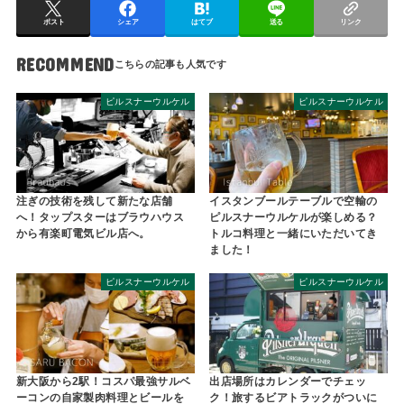
ポスト
シェア
はてブ
送る
リンク
RECOMMEND
ピルスナーウルケル
ピルスナーウルケル
注ぎの技術を残して新たな店舗
イスタンブールテーブルで空輸の
へ！タップスターはブラウハウス
ピルスナーウルケルが楽しめる？
から有楽町電気ビル店へ。
トルコ料理と一緒にいただいてき
ました！
ピルスナーウルケル
ピルスナーウルケル
新大阪から2駅！コスパ最強サルベ
出店場所はカレンダーでチェッ
ーコンの自家製肉料理とビールを
ク！旅するビアトラックがついに