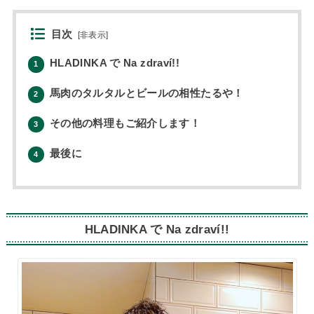
目次
[
非表示
]
HLADINKA で Na zdraví!!
1
馬肉のタルタルとビールの相性たるや！
2
その他の料理もご紹介します！
3
最後に
4
HLADINKA で Na zdraví!!