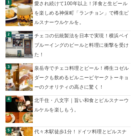
愛され続けて100年以上！洋食と生ビール
を楽しめる神保町「ランチョン」で樽生ピ
ルスナーウルケルを。
チェコの伝統製法を日本で実現！横浜ベイ
ブルーイングのビールと料理に衝撃を受け
た！
泉岳寺でチェコ料理とビール！樽生コゼル
ダークも飲めるピルニーピヤークトーキョ
ーのクオリティの高さに驚く！
北千住・八文字｜旨い和食とピルスナーウ
ルケルを楽しもう。
代々木駅徒歩1分！ドイツ料理とピルスナ