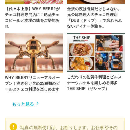
【代々木上原】WHY BEER?が
金沢の夜は海鮮だけじゃない。
チェコ料理専門店に！絶品チェ
元公邸料理人のチェコ料理店
コビールと本場の味をご堪能あ
「DUB（ドゥブ）」で忘れられ
れ
ないディナー体験を。
こだわりの佐賀牛料理とピルス
WHY BEER?リニューアルオー
ナーウルケルを楽しめる博多
プン！注ぎ分け含め25種類のビ
THE SHIP（ザシップ）
ールとチェコ料理を楽しめます
もっと見る
写真の無断使用は、お断りします。お仕事やその