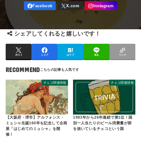
シェアしてくれると嬉しいです！
ポスト
シェア
はてブ
送る
リンク
RECOMMEND
チェコ関連情報
チェコ関連情報
【大阪府・堺市】アルフォンス・
1993年から26年連続で第1位！国
ミュシャ生誕160年を記念して企画
別一人当たりのビール消費量が群
展「はじめてのミュシャ」を開
を抜いているチェコという国
催！