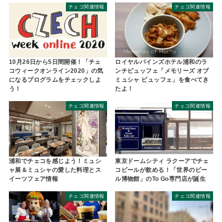
チェコ関連情報
チェコ関連情報
10月26日から5日間開催！「チェ
ロイヤルパインズホテル浦和のラ
コウィークオンライン2020」の気
ンチビュッフェ「メモリーズ オブ
になるプログラムをチェックしよ
ミュシャ ビュッフェ」を食べてき
う！
たよ！
チェコ関連情報
チェコ関連情報
浦和でチェコを感じよう！ミュシ
東京ドームシティ ラクーアでチェ
ャ展＆ミュシャの愛した料理とス
コビールが飲める！「世界のビー
イーツフェア情報
ル博物館」のTo Go専門店が誕生
チェコ関連情報
チェコ関連情報