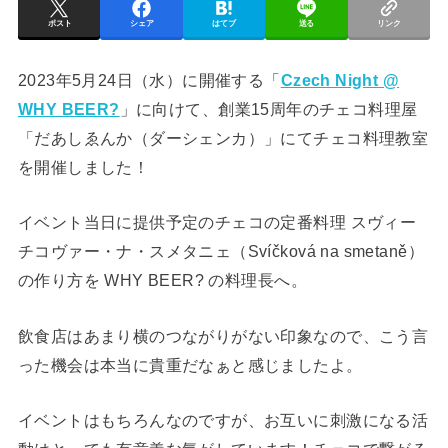
ポスト
シェア
はてブ
送る
リンク
2023年5月24日（水）に開催する「
Czech Night @
WHY BEER?
」に向けて、創業15周年のチェコ料理屋
「だあしゑんか（ダーシェンカ）」にてチェコ料理教室
を開催しました！
イベント当日に提供予定のチェコの定番料理 スヴィー
チコヴァー・ナ・スメタニェ（Svíčková na smetaně）
の作り方を WHY BEER? の料理長へ。
飲食店はあまり横のつながりがない印象なので、こう言
った機会は本当に貴重だなぁと感じましたよ。
イベントはもちろんなのですが、お互いに刺激になる活