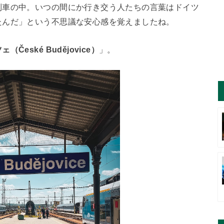
列車の中。いつの間にか行き交う人たちの言葉はドイツ
たんだ」という不思議な安心感を覚えましたね。
eské Budějovice）
」。