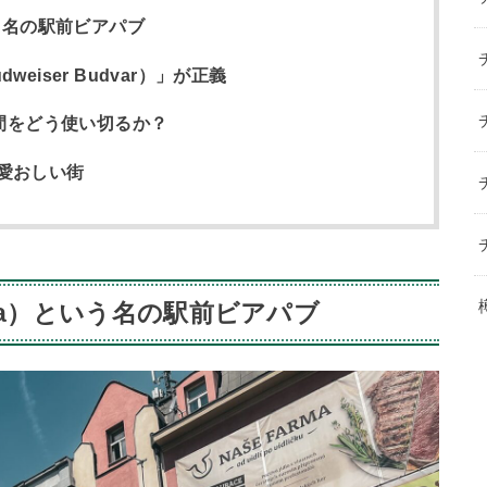
う名の駅前ビアパブ
iser Budvar）」が正義
時間をどう使い切るか？
愛おしい街
ba）という名の駅前ビアパブ