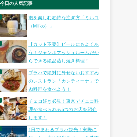
今日の人気記事
泡を楽しむ独特な注ぎ方「ミルコ
（Mlíko）」
【カット不要】ビールにもよくあ
う！ジャンボマッシュルームだか
らできる絶品蒸し焼き料理！
プラハで絶対に外せないおすすめ
のレストラン「カンティーナ」で
肉料理を食べよう！
チェコ好き必見！東京でチェコ料
理が食べられる5つのお店を紹介
します！
1日でまわるプラハ観光！実際に