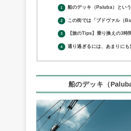
船のデッキ（Paluba）とい
1
この街では「ブドヴァル（Budwe
2
【旅のTips】乗り換えの3
3
通り過ぎるには、あまりにも
4
船のデッキ（Palu