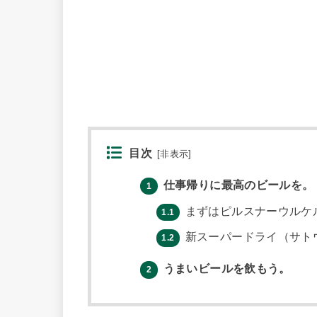
目次
[
非表示
]
仕事帰りに最高のビールを。
1
まずはピルスナーウルケ
1.1
新スーパードライ（サト
1.2
うまいビールを飲もう。
2