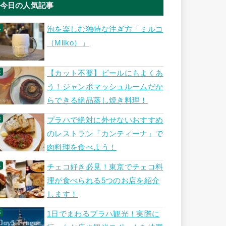
今日の人気記事
泡を楽しむ独特な注ぎ方「ミルコ
（Mlíko）」
【カット不要】ビールにもよくあ
う！ジャンボマッシュルームだか
らできる絶品蒸し焼き料理！
プラハで絶対に外せないおすすめ
のレストラン「カンティーナ」で
肉料理を食べよう！
チェコ好き必見！東京でチェコ料
理が食べられる5つのお店を紹介
します！
1日でまわるプラハ観光！実際に