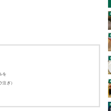
ルを
ウ注ぎ）