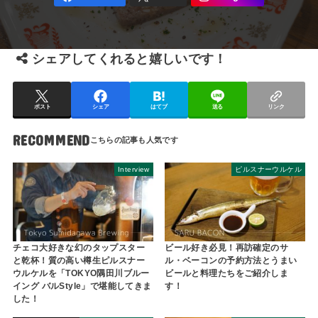
シェアしてくれると嬉しいです！
ポスト
シェア
はてブ
送る
リンク
RECOMMEND
Interview
ピルスナーウルケル
チェコ大好きな幻のタップスター
ビール好き必見！再訪確定のサ
と乾杯！質の高い樽生ピルスナー
ル・ベーコンの予約方法とうまい
ウルケルを「TOKYO隅田川ブルー
ビールと料理たちをご紹介しま
イング バルStyle」で堪能してきま
す！
した！