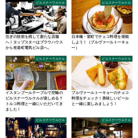
ピルスナーウルケル
ピルスナーウルケル
注ぎの技術を残して新たな店舗
日本橋・室町でチェコ料理を堪能
へ！タップスターはブラウハウス
しよう！（ブルヴァールトーキョ
から有楽町電気ビル店へ。
ー）
ピルスナーウルケル
ピルスナーウルケル
イスタンブールテーブルで空輸の
ブルヴァールトーキョーのチェコ
ピルスナーウルケルが楽しめる？
料理をチェック！美味しいビール
トルコ料理と一緒にいただいてき
と一緒に楽しみましょう！
ました！
ピルスナーウルケル
ピルスナーウルケル