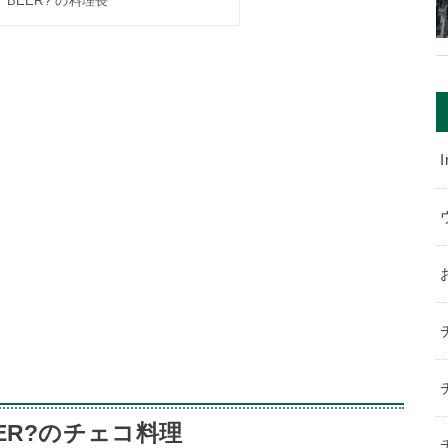
Y BEER? の料理長
I
EER?のチェコ料理