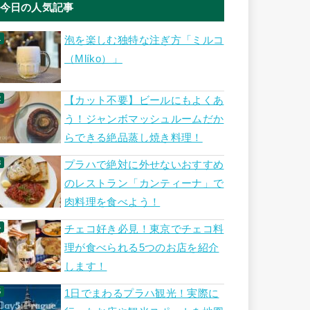
今日の人気記事
泡を楽しむ独特な注ぎ方「ミルコ
（Mlíko）」
【カット不要】ビールにもよくあ
う！ジャンボマッシュルームだか
らできる絶品蒸し焼き料理！
プラハで絶対に外せないおすすめ
のレストラン「カンティーナ」で
肉料理を食べよう！
チェコ好き必見！東京でチェコ料
理が食べられる5つのお店を紹介
します！
1日でまわるプラハ観光！実際に