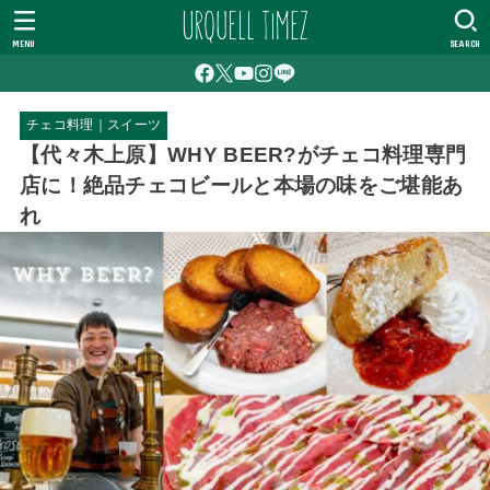
MENU
SEARCH
チェコ料理｜スイーツ
【代々木上原】WHY BEER?がチェコ料理専門
店に！絶品チェコビールと本場の味をご堪能あ
れ