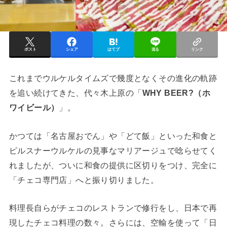
ポスト
シェア
はてブ
送る
リンク
これまでウルケルタイムズで幾度となくその進化の軌跡
を追い続けてきた、代々木上原の「
WHY BEER?（ホ
ワイビール）
」。
かつては「名古屋おでん」や「どて飯」といった和食と
ピルスナーウルケルの見事なマリアージュで唸らせてく
れましたが、ついに和食の提供に区切りをつけ、完全に
「チェコ専門店」へと振り切りました。
料理長自らがチェコのレストランで修行をし、日本で再
現したチェコ料理の数々。さらには、空輸を使って「日