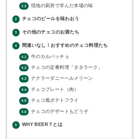
現地の厨房で学んだ本場の味
1.2
チェコのビールを味わおう
2
その他のチェコのお酒たち
3
間違いなし！おすすめのチェコ料理たち
4
牛のカルパッチョ
4.1
チェコの定番料理「タタラーク」
4.2
ナクラーダニーヘルメリーン
4.3
チェコプレート（肉）
4.4
チェコ風ポテトフライ
4.5
チェコのデザートもどうぞ
4.6
WHY BEER？とは
5