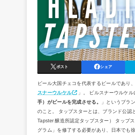
ポスト
シェア
ビール大国チェコを代表するビールであり
スナーウルケル
」。 ピルスナーウルケル
手）がビールを完成させる。
」というブラン
のこと。 タップスターとは、ブランド公認となる最
Tapster 醸造所認定タップスター） タ
グラム」を修了する必要があり、日本でも徐