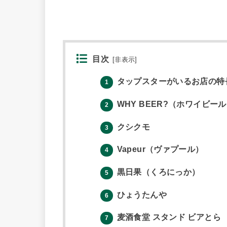
目次
[
非表示
]
タップスターがいるお店の特
1
WHY BEER?（ホワイビー
2
クシクモ
3
Vapeur（ヴァプール）
4
黒日果（くろにっか）
5
ひょうたんや
6
麦酒食堂 スタンド ビアとら
7