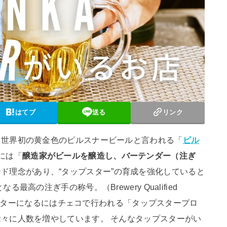
はてブ
送る
リンク
、世界初の黄金色のピルスナービールと言われる「
ピル
には「
醸造家がビールを醸造し、バーテンダー（注ぎ
ド理念があり、“タップスター”の育成を強化していると
高の注ぎ手の称号。（Brewery Qualified
ップスターになるにはチェコで行われる「タップスタープロ
々に人数を増やしています。 そんなタップスターがい