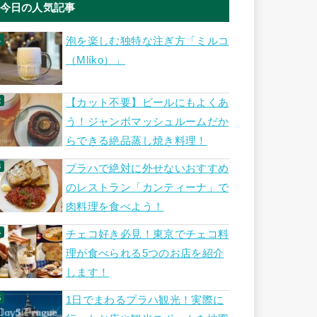
今日の人気記事
泡を楽しむ独特な注ぎ方「ミルコ
（Mlíko）」
【カット不要】ビールにもよくあ
う！ジャンボマッシュルームだか
らできる絶品蒸し焼き料理！
プラハで絶対に外せないおすすめ
のレストラン「カンティーナ」で
肉料理を食べよう！
チェコ好き必見！東京でチェコ料
理が食べられる5つのお店を紹介
します！
1日でまわるプラハ観光！実際に