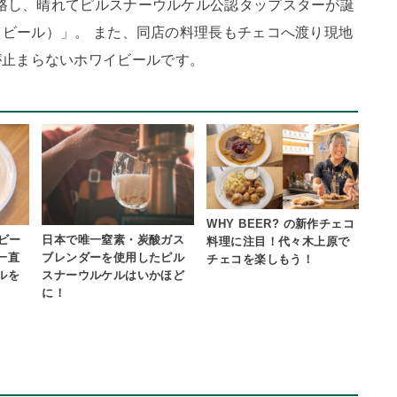
合格し、晴れてピルスナーウルケル公認タップスターが誕
ワイビール）」。 また、同店の料理長もチェコへ渡り現地
が止まらないホワイビールです。
WHY BEER? の新作チェコ
イビー
日本で唯一窒素・炭酸ガス
料理に注目！代々木上原で
一直
ブレンダーを使用したピル
チェコを楽しもう！
ルを
スナーウルケルはいかほど
に！