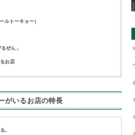
ヴァールトーキョー）
ぴるぜん」
I
るお店
ーがいるお店の特長
める。